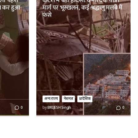
ाला चेहरा
कटरा में बड़ा हादसा: वैष्णो देवी यात्रा
ण कर हुआ
मार्ग पर भूस्खलन, कई श्रद्धालु मलबे में
फंसे
अन्य राज्य
नेशनल
प्रादेशिक
0
by
BRIJESH Singh
0