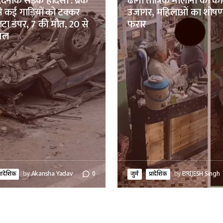
दर्दनाक सड़क हादसा : ब्रेक
ढोंगी तांत्रिक मौलाना का क
से कई गाड़ियों को टक्कर
उजागर, महिलाओं का शोष
ा डंपर, 7 की मौत, 20 से
फरार
यल
्रादेशिक
by
Akansha Yadav
0
जुर्म
प्रादेशिक
by
BRIJESH Singh