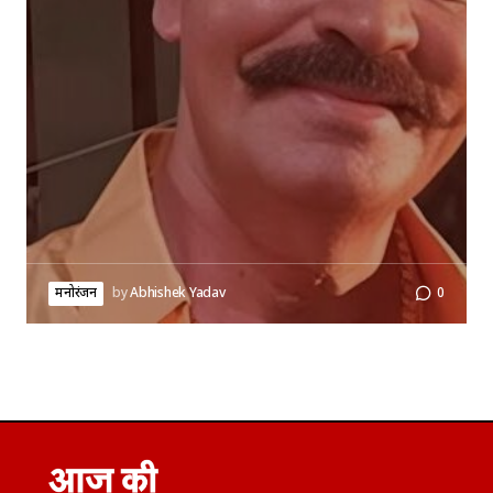
मनोरंजन
by
Abhishek Yadav
0