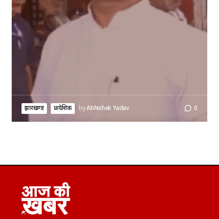
झारखण्ड
प्रादेशिक
by
Abhishek Yadav
0