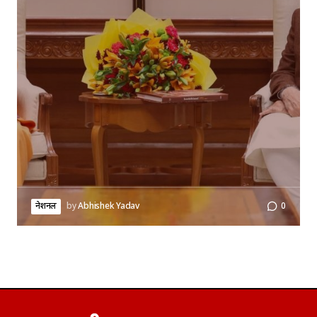
नेशनल
by
Abhishek Yadav
0