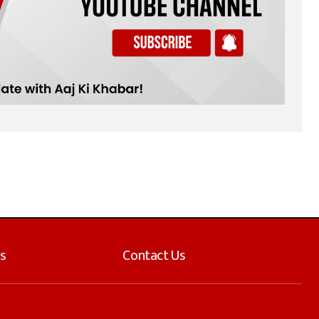
s
Contact Us