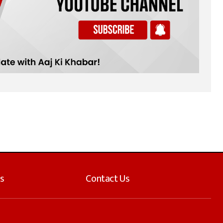
s
Contact Us