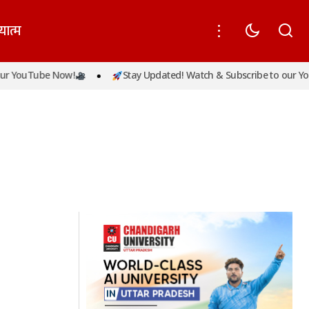
यात्म
r YouTube Now!
Stay Updated! Watch & Subscribe to our You