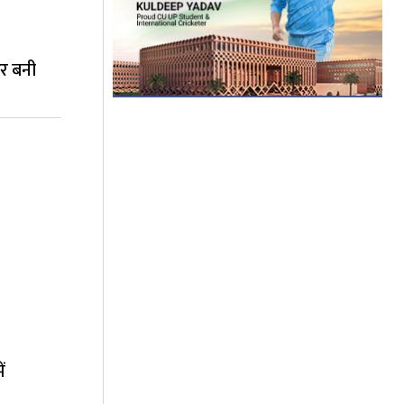
ार बनी
ं