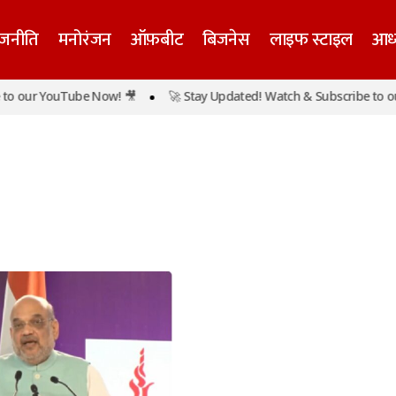
ाजनीति
मनोरंजन
ऑफ़बीट
बिजनेस
लाइफ स्टाइल
आध्
 our YouTube Now! 🎥
🚀 Stay Updated! Watch & Subscribe to our