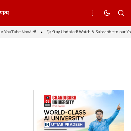
यात्म
 YouTube Now! 🎥
🚀 Stay Updated! Watch & Subscribe to our YouT