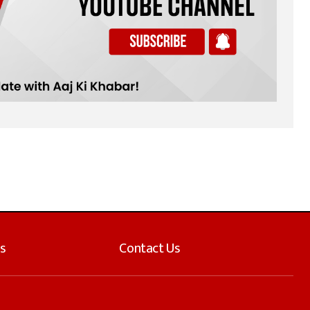
s
Contact Us