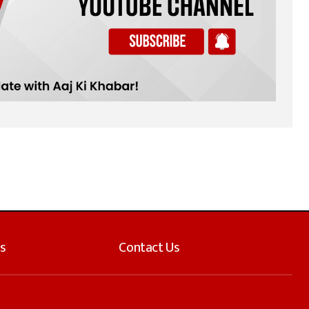
s
Contact Us