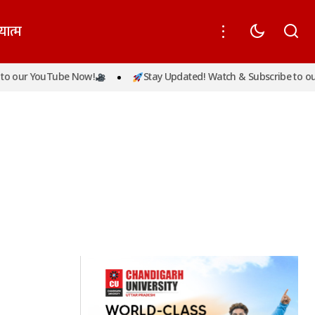
यात्म
o our YouTube Now!
Stay Updated! Watch & Subscribe to ou