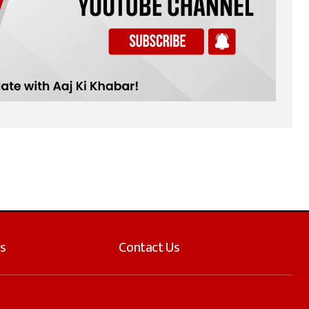
s
Contact Us