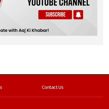
s
Contact Us