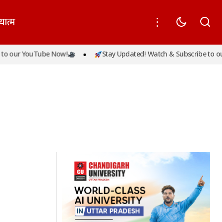
यात्म
o our YouTube Now!
Stay Updated! Watch & Subscribe to our