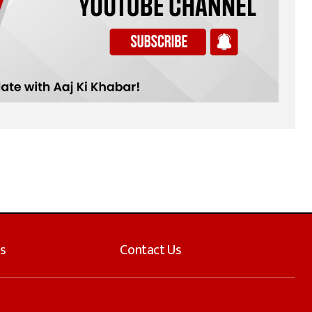
s
Contact Us