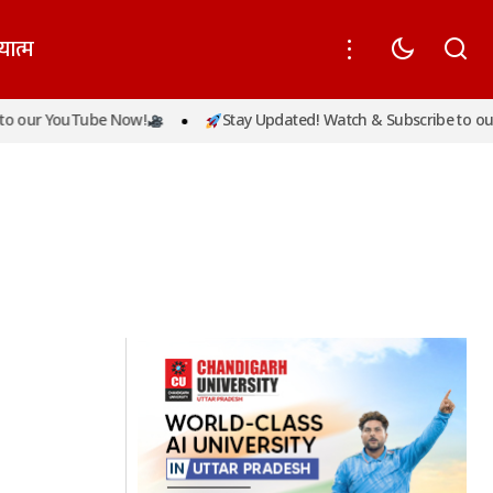
यात्म
 our YouTube Now!
Stay Updated! Watch & Subscribe to our