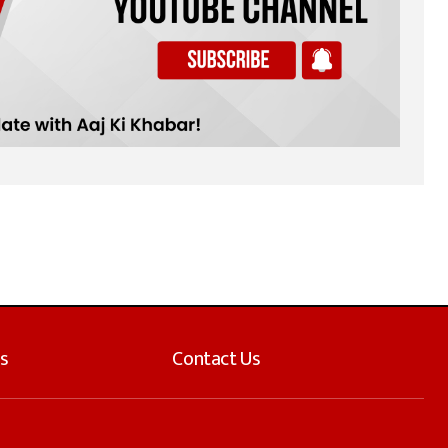
s
Contact Us