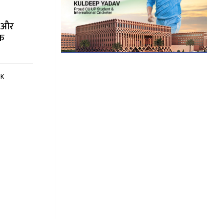
ा और
िक
 K