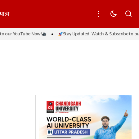
यात्म
 our YouTube Now!
Stay Updated! Watch & Subscribe to our 