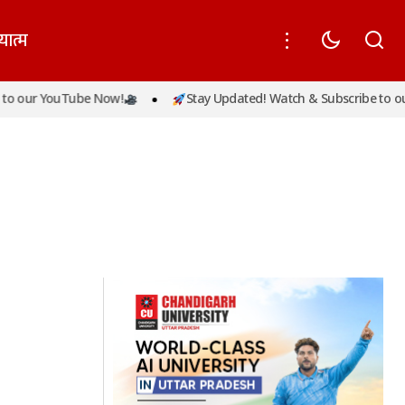
यात्म
o our YouTube Now!
Stay Updated! Watch & Subscribe to our