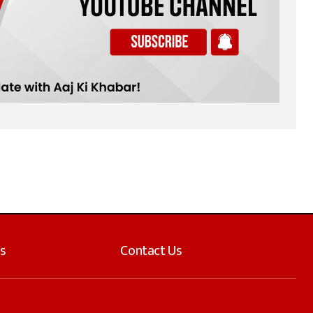
s
Contact Us