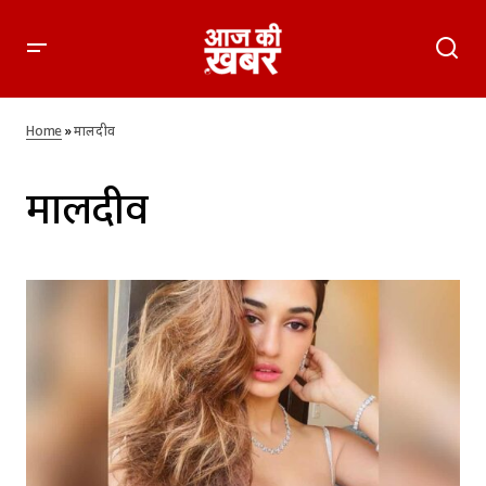
Home
»
मालदीव
मालदीव