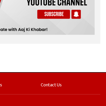
s
Contact Us