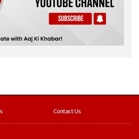
s
Contact Us