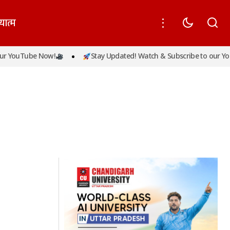
यात्म
r YouTube Now!
Stay Updated! Watch & Subscribe to our You