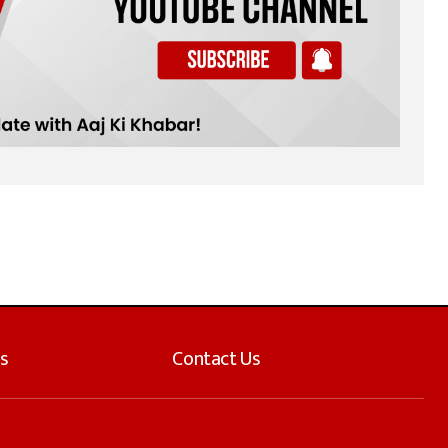
s
Contact Us