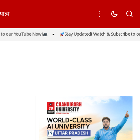
यात्म
o our YouTube Now!
Stay Updated! Watch & Subscribe to our