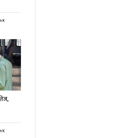
n K
 तेज,
n K