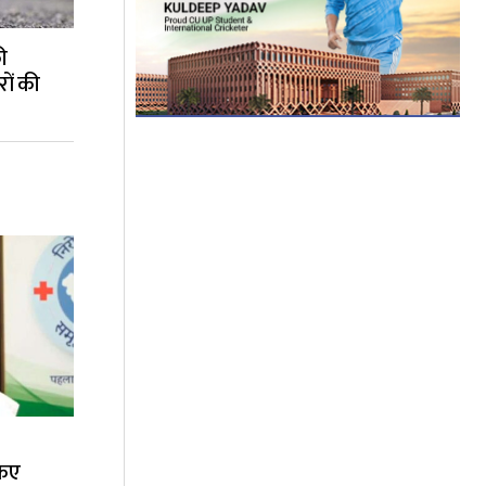
ी
रों की
किए