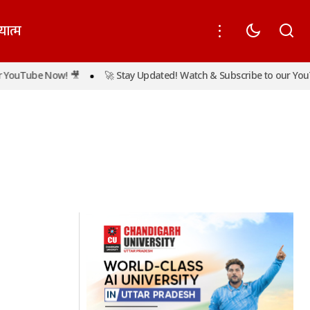
यात्म
YouTube Now! 🎥
🚀 Stay Updated! Watch & Subscribe to our YouT