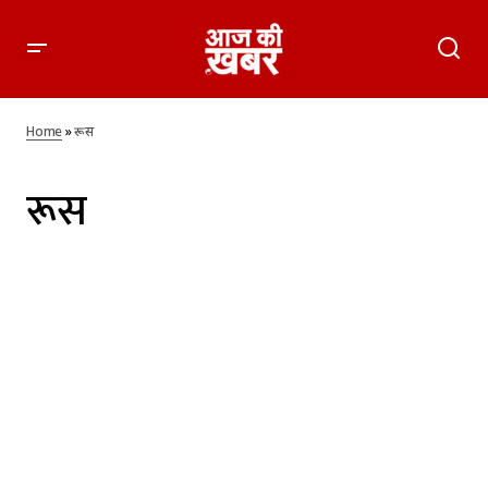
Home
»
रूस
रूस