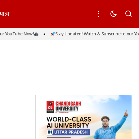
यात्म
r YouTube Now!
Stay Updated! Watch & Subscribe to our You