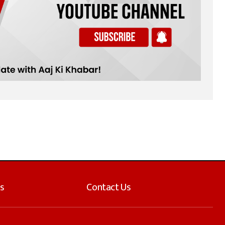
s
Contact Us