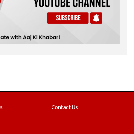
s
Contact Us