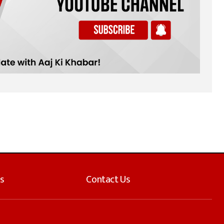
s
Contact Us