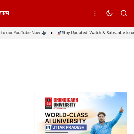
यात्म
o our YouTube Now!
Stay Updated! Watch & Subscribe to ou