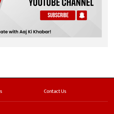
s
Contact Us