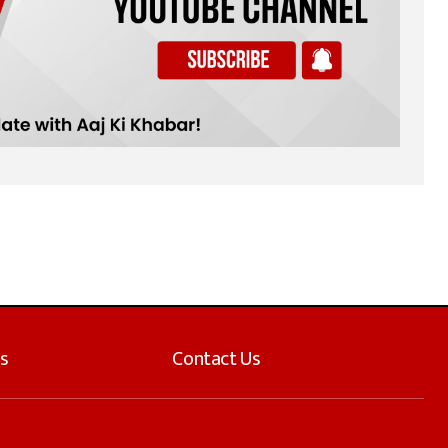
s
Contact Us