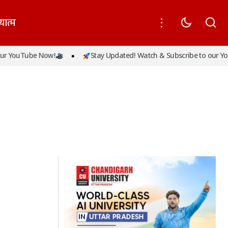
यात्म
r YouTube Now!
Stay Updated! Watch & Subscribe to our You