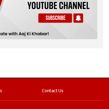
s
Contact Us