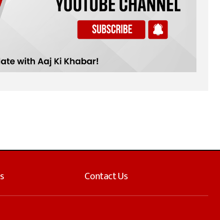
s
Contact Us