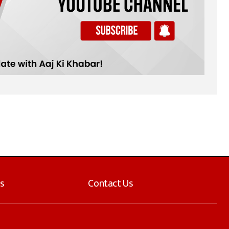
s
Contact Us