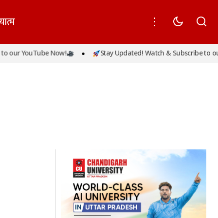
यात्म
o our YouTube Now!
Stay Updated! Watch & Subscribe to our