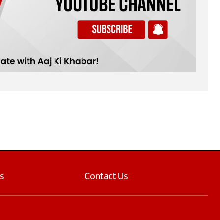
s
Contact Us