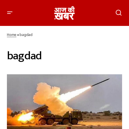
Home
»
bagdad
bagdad