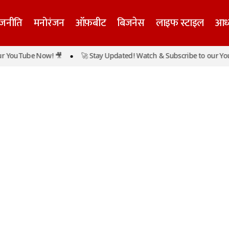
ाजनीति
मनोरंजन
ऑफ़बीट
बिजनेस
लाइफ स्टाइल
आध्
r YouTube Now! 🎥
🚀 Stay Updated! Watch & Subscribe to our You