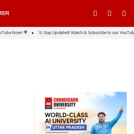
यात्म
Tube Now! 🎥
🚀 Stay Updated! Watch & Subscribe to our YouTube