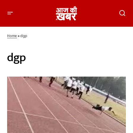
Home
»
dgp
dgp