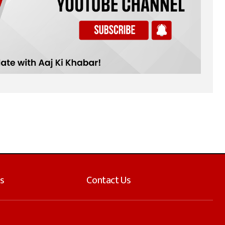
s
Contact Us