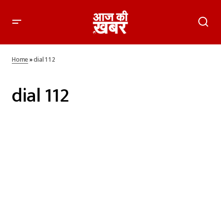
Home
»
dial 112
dial 112