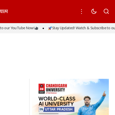
यात्म
o our YouTube Now!
Stay Updated! Watch & Subscribe to ou