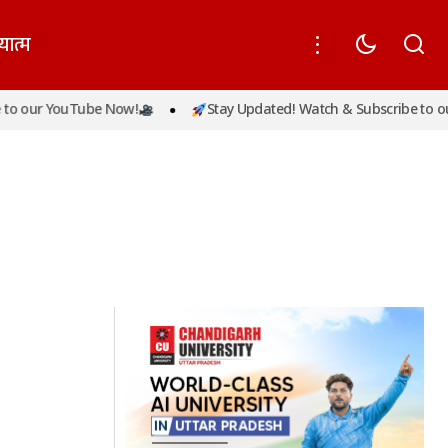
यात्म
o our YouTube Now!
Stay Updated! Watch & Subscribe to ou