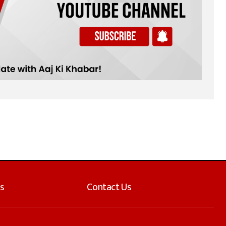
s
Contact Us