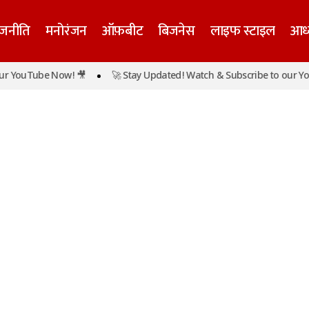
ाजनीति
मनोरंजन
ऑफ़बीट
बिजनेस
लाइफ स्टाइल
आध्
 YouTube Now! 🎥
🚀 Stay Updated! Watch & Subscribe to our You