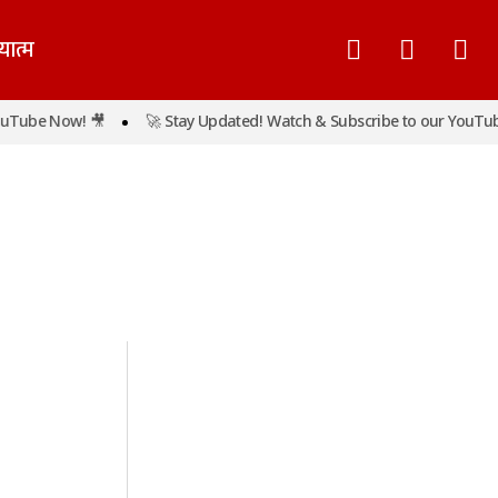
यात्म
Tube Now! 🎥
🚀 Stay Updated! Watch & Subscribe to our YouTube 