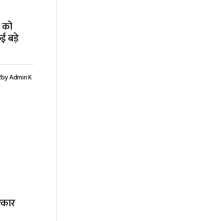
 को
ई बड़े
2
by
Admin K
सरकार