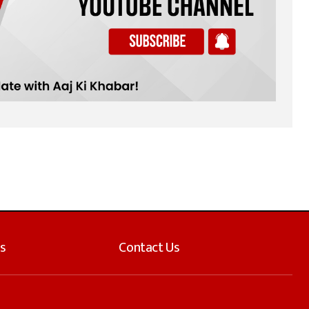
s
Contact Us