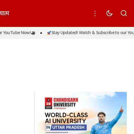
यात्म
r YouTube Now!
Stay Updated! Watch & Subscribe to our You