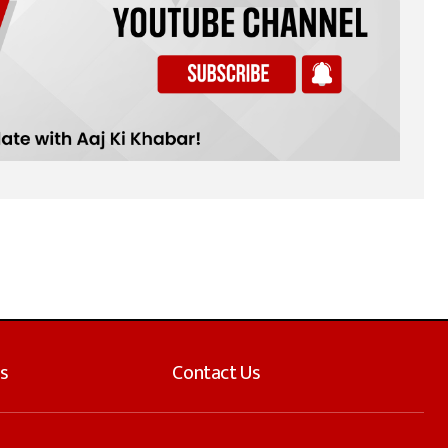
s
Contact Us