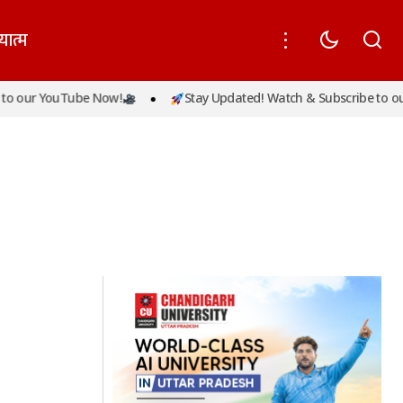
यात्म
o our YouTube Now!
Stay Updated! Watch & Subscribe to our