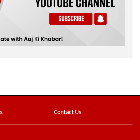
s
Contact Us