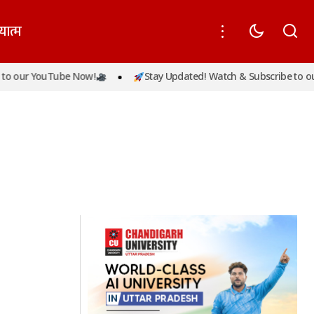
यात्म
o our YouTube Now!
Stay Updated! Watch & Subscribe to our