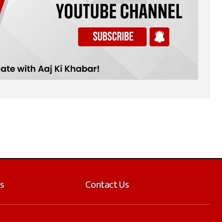
s
Contact Us