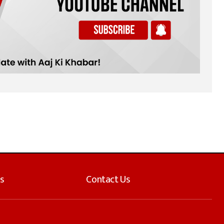
s
Contact Us